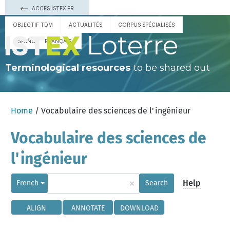
ACCÈS ISTEX.FR
OBJECTIF TDM
ACTUALITÉS
CORPUS SPÉCIALISÉS
Loterre
ESPAÑOL
FRANÇAIS
Terminological resources
to be shared out
Home
/ Vocabulaire des sciences de l'ingénieur
Vocabulaire des sciences de
l'ingénieur
×
Help
French
Search
ALIGN
ANNOTATE
DOWNLOAD