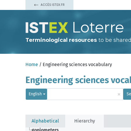
ACCÈS ISTEX.FR
Loterre
Terminological resources
to be shared
Home
/ Engineering sciences vocabulary
Engineering sciences voca
×
English
Se
Alphabetical
Hierarchy
goniometers