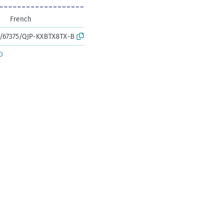
French
rk:/67375/QJP-KXBTX8TX-B
D