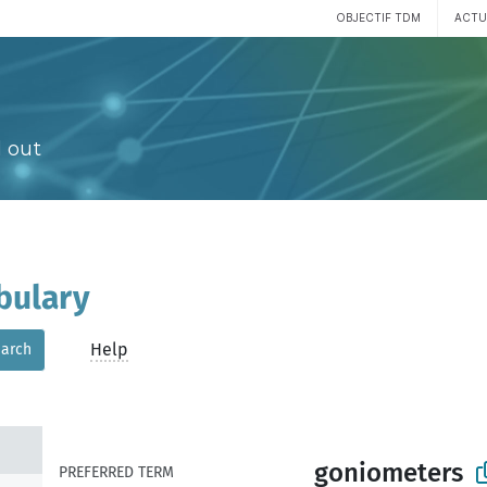
OBJECTIF TDM
ACTU
 out
bulary
Help
arch
goniometers
PREFERRED TERM