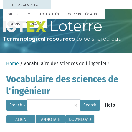
ACCÈS ISTEX.FR
OBJECTIF TDM
ACTUALITÉS
CORPUS SPÉCIALISÉS
Loterre
ESPAÑOL
FRANÇAIS
Terminological resources
to be shared out
Home
/ Vocabulaire des sciences de l'ingénieur
Vocabulaire des sciences de
l'ingénieur
×
Help
French
Search
ALIGN
ANNOTATE
DOWNLOAD