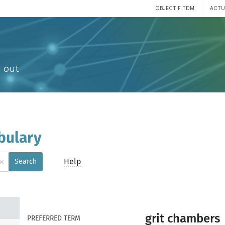
OBJECTIF TDM
ACTU
 out
bulary
×
Help
Search
grit chambers
PREFERRED TERM