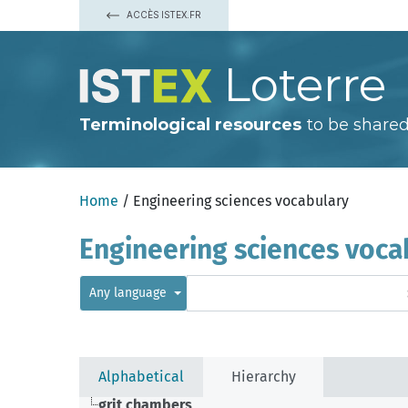
ACCÈS ISTEX.FR
Loterre
Terminological resources
to be shared
Home
/ Engineering sciences vocabulary
Engineering sciences voca
Any language
Alphabetical
Hierarchy
grit chambers