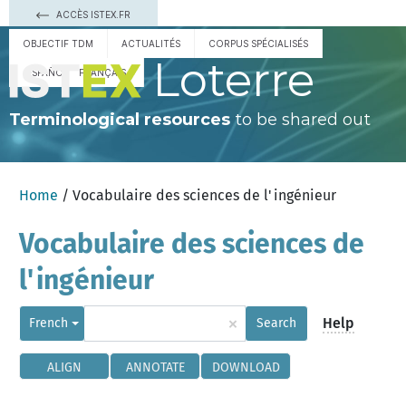
ACCÈS ISTEX.FR
OBJECTIF TDM
ACTUALITÉS
CORPUS SPÉCIALISÉS
Loterre
ESPAÑOL
FRANÇAIS
Terminological resources
to be shared out
Home
/ Vocabulaire des sciences de l'ingénieur
Vocabulaire des sciences de
l'ingénieur
×
Help
French
Search
ALIGN
ANNOTATE
DOWNLOAD