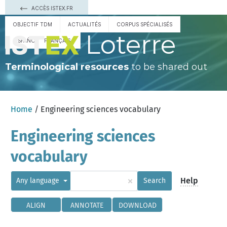
ACCÈS ISTEX.FR
OBJECTIF TDM
ACTUALITÉS
CORPUS SPÉCIALISÉS
Loterre
ESPAÑOL
FRANÇAIS
Terminological resources
to be shared out
Home
/ Engineering sciences vocabulary
Engineering sciences
vocabulary
×
Help
Any language
Search
ALIGN
ANNOTATE
DOWNLOAD