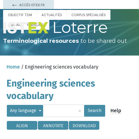
ACCÈS ISTEX.FR
OBJECTIF TDM
ACTUALITÉS
CORPUS SPÉCIALISÉS
Loterre
ESPAÑOL
FRANÇAIS
Terminological resources
to be shared out
Home
/ Engineering sciences vocabulary
Engineering sciences
vocabulary
×
Help
Any language
Search
ALIGN
ANNOTATE
DOWNLOAD