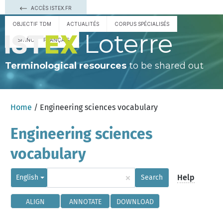
ACCÈS ISTEX.FR
OBJECTIF TDM
ACTUALITÉS
CORPUS SPÉCIALISÉS
Loterre
ESPAÑOL
FRANÇAIS
Terminological resources
to be shared out
Home
/ Engineering sciences vocabulary
Engineering sciences
vocabulary
×
Help
English
Search
ALIGN
ANNOTATE
DOWNLOAD