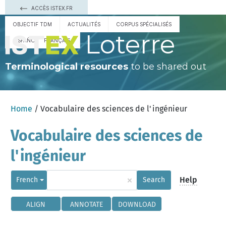
ACCÈS ISTEX.FR
OBJECTIF TDM
ACTUALITÉS
CORPUS SPÉCIALISÉS
Loterre
ESPAÑOL
FRANÇAIS
Terminological resources
to be shared out
Home
/ Vocabulaire des sciences de l'ingénieur
Vocabulaire des sciences de
l'ingénieur
×
Help
French
Search
ALIGN
ANNOTATE
DOWNLOAD