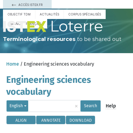
ACCÈS ISTEX.FR
OBJECTIF TDM
ACTUALITÉS
CORPUS SPÉCIALISÉS
Loterre
ESPAÑOL
FRANÇAIS
Terminological resources
to be shared out
Home
/ Engineering sciences vocabulary
Engineering sciences
vocabulary
×
Help
English
Search
ALIGN
ANNOTATE
DOWNLOAD