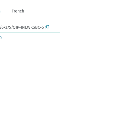
n
French
rk:/67375/QJP-JNLWKSBC-5
D