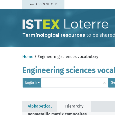
ACCÈS ISTEX.FR
Loterre
Terminological resources
to be shared
Home
/ Engineering sciences vocabulary
Engineering sciences voca
×
English
Se
Alphabetical
Hierarchy
nonmetallic matrix composites