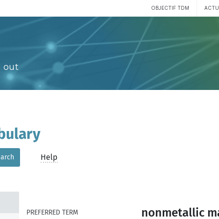
OBJECTIF TDM
ACTU
 out
bulary
Help
arch
nonmetallic m
PREFERRED TERM