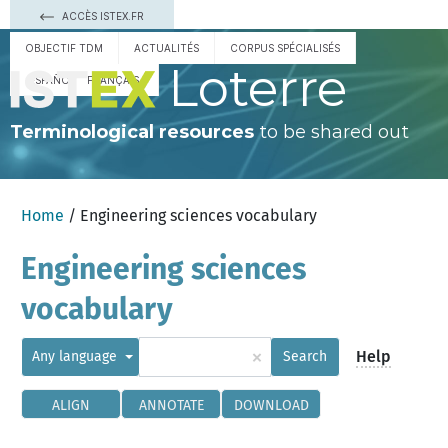
ACCÈS ISTEX.FR
OBJECTIF TDM
ACTUALITÉS
CORPUS SPÉCIALISÉS
Loterre
ESPAÑOL
FRANÇAIS
Terminological resources
to be shared out
Home
/ Engineering sciences vocabulary
Engineering sciences
vocabulary
×
Help
Any language
Search
ALIGN
ANNOTATE
DOWNLOAD