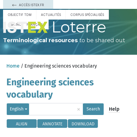
ACCÈS ISTEX.FR
OBJECTIF TDM
ACTUALITÉS
CORPUS SPÉCIALISÉS
Loterre
ESPAÑOL
FRANÇAIS
Terminological resources
to be shared out
Home
/ Engineering sciences vocabulary
Engineering sciences
vocabulary
×
Help
English
Search
ALIGN
ANNOTATE
DOWNLOAD