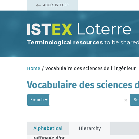
ACCÈS ISTEX.FR
Loterre
Terminological resources
to be shared
Home
/ Vocabulaire des sciences de l'ingénieur
Vocabulaire des sciences d
×
French
Se
Alphabetical
Hierarchy
raffinage d'or