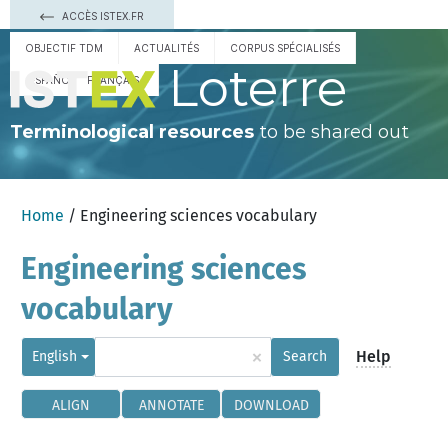
ACCÈS ISTEX.FR
OBJECTIF TDM
ACTUALITÉS
CORPUS SPÉCIALISÉS
Loterre
ESPAÑOL
FRANÇAIS
Terminological resources
to be shared out
Home
/ Engineering sciences vocabulary
Engineering sciences
vocabulary
×
Help
English
Search
ALIGN
ANNOTATE
DOWNLOAD