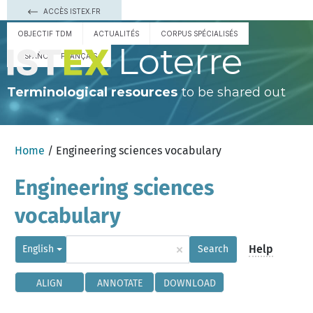
ACCÈS ISTEX.FR
OBJECTIF TDM
ACTUALITÉS
CORPUS SPÉCIALISÉS
Loterre
ESPAÑOL
FRANÇAIS
Terminological resources
to be shared out
Home
/ Engineering sciences vocabulary
Engineering sciences
vocabulary
×
Help
English
Search
ALIGN
ANNOTATE
DOWNLOAD