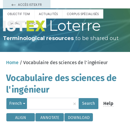
ACCÈS ISTEX.FR
OBJECTIF TDM
ACTUALITÉS
CORPUS SPÉCIALISÉS
Loterre
ESPAÑOL
FRANÇAIS
Terminological resources
to be shared out
Home
/ Vocabulaire des sciences de l'ingénieur
Vocabulaire des sciences de
l'ingénieur
×
Help
French
Search
ALIGN
ANNOTATE
DOWNLOAD