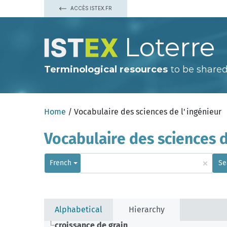
ACCÈS ISTEX.FR
Loterre
Terminological resources
to be shared
Home
/ Vocabulaire des sciences de l'ingénieur
Vocabulaire des sciences d
×
French
Se
Alphabetical
Hierarchy
croissance de grain