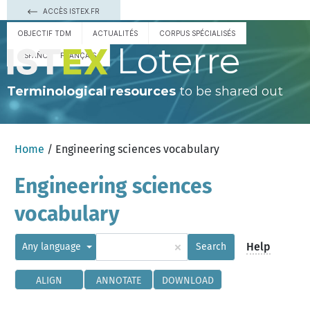
ACCÈS ISTEX.FR
OBJECTIF TDM
ACTUALITÉS
CORPUS SPÉCIALISÉS
Loterre
ESPAÑOL
FRANÇAIS
Terminological resources
to be shared out
Home
/ Engineering sciences vocabulary
Engineering sciences
vocabulary
×
Help
Any language
Search
ALIGN
ANNOTATE
DOWNLOAD