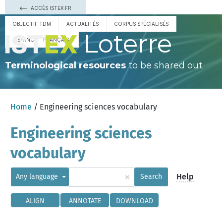
ACCÈS ISTEX.FR
OBJECTIF TDM
ACTUALITÉS
CORPUS SPÉCIALISÉS
Loterre
ESPAÑOL
FRANÇAIS
Terminological resources
to be shared out
Home
/ Engineering sciences vocabulary
Engineering sciences
vocabulary
×
Help
Any language
Search
ALIGN
ANNOTATE
DOWNLOAD