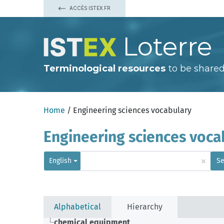
ACCÈS ISTEX.FR
Loterre
Terminological resources
to be shared
Home
/ Engineering sciences vocabulary
Engineering sciences voca
×
English
Se
Alphabetical
Hierarchy
chemical equipment