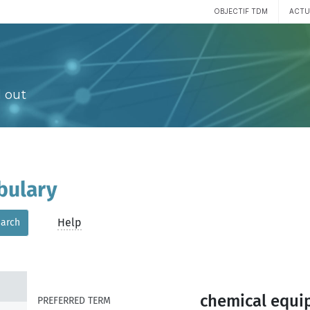
OBJECTIF TDM
ACTU
 out
bulary
Help
arch
chemical equi
PREFERRED TERM