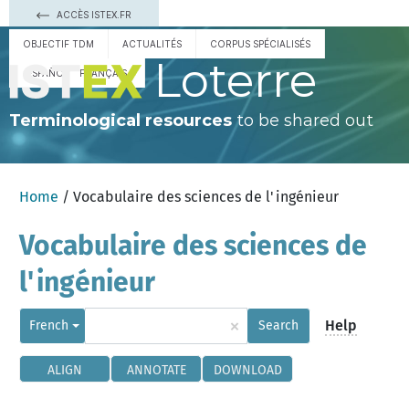
ACCÈS ISTEX.FR
OBJECTIF TDM
ACTUALITÉS
CORPUS SPÉCIALISÉS
Loterre
ESPAÑOL
FRANÇAIS
Terminological resources
to be shared out
Home
/ Vocabulaire des sciences de l'ingénieur
Vocabulaire des sciences de
l'ingénieur
×
Help
French
Search
ALIGN
ANNOTATE
DOWNLOAD