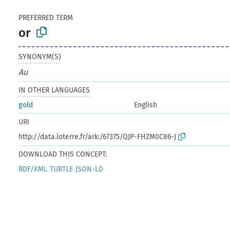
PREFERRED TERM
or
SYNONYM(S)
Au
IN OTHER LANGUAGES
gold
English
URI
http://data.loterre.fr/ark:/67375/QJP-FHZM0C86-J
DOWNLOAD THIS CONCEPT:
RDF/XML
TURTLE
JSON-LD