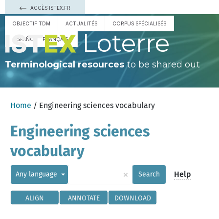
ACCÈS ISTEX.FR
OBJECTIF TDM
ACTUALITÉS
CORPUS SPÉCIALISÉS
Loterre
ESPAÑOL
FRANÇAIS
Terminological resources
to be shared out
Home
/ Engineering sciences vocabulary
Engineering sciences
vocabulary
×
Help
Any language
Search
ALIGN
ANNOTATE
DOWNLOAD