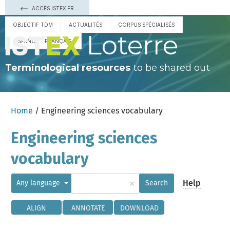
ACCÈS ISTEX.FR
OBJECTIF TDM
ACTUALITÉS
CORPUS SPÉCIALISÉS
Loterre
ESPAÑOL
FRANÇAIS
Terminological resources
to be shared out
Home
/ Engineering sciences vocabulary
Engineering sciences
vocabulary
×
Help
Any language
Search
ALIGN
ANNOTATE
DOWNLOAD