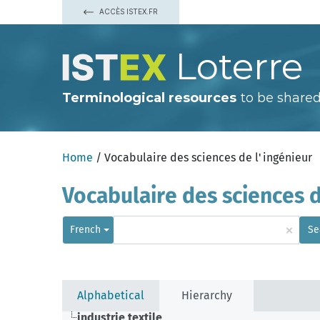
ACCÈS ISTEX.FR
Loterre
Terminological resources
to be shared
Home
/ Vocabulaire des sciences de l'ingénieur
Vocabulaire des sciences d
×
French
Se
Alphabetical
Hierarchy
industrie textile