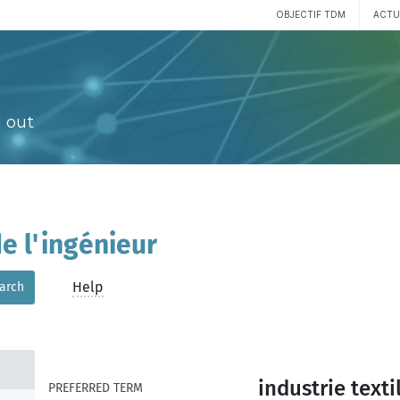
OBJECTIF TDM
ACTU
 out
e l'ingénieur
Help
arch
industrie texti
PREFERRED TERM