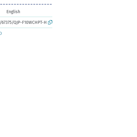
English
rk:/67375/QJP-F10WCHPT-H
D