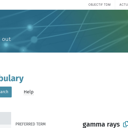
OBJECTIF TDM
ACTU
 out
bulary
Help
arch
gamma rays
PREFERRED TERM