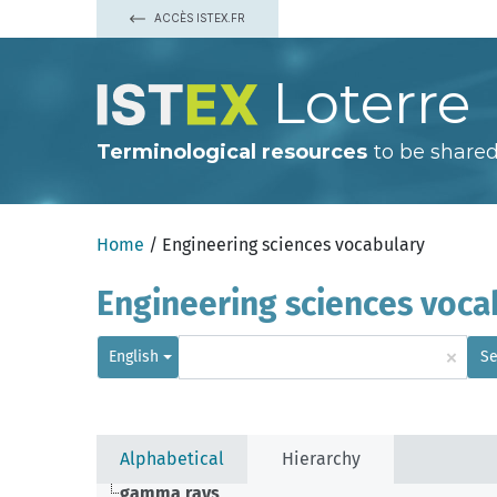
ACCÈS ISTEX.FR
Loterre
Terminological resources
to be shared
Home
/ Engineering sciences vocabulary
Engineering sciences voca
×
English
Se
Alphabetical
Hierarchy
gamma rays