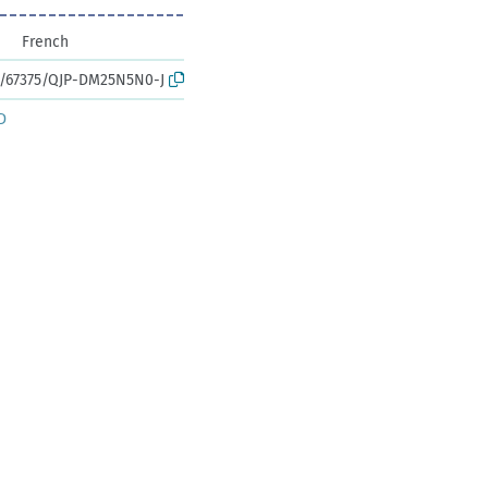
French
rk:/67375/QJP-DM25N5N0-J
D