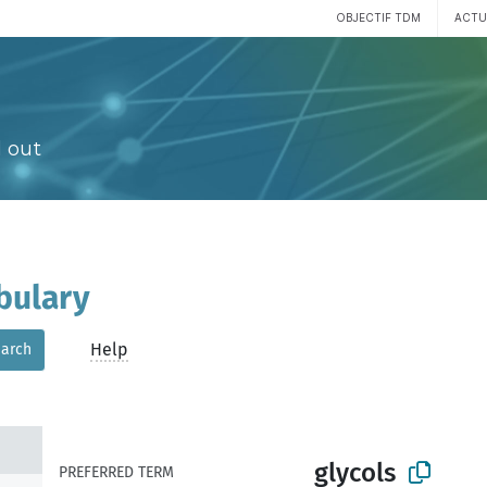
OBJECTIF TDM
ACTU
 out
bulary
Help
arch
glycols
PREFERRED TERM