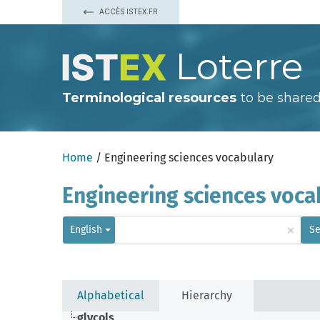
ACCÈS ISTEX.FR
Loterre
Terminological resources
to be shared
Home
/ Engineering sciences vocabulary
Engineering sciences voca
×
English
Se
Alphabetical
Hierarchy
glycols