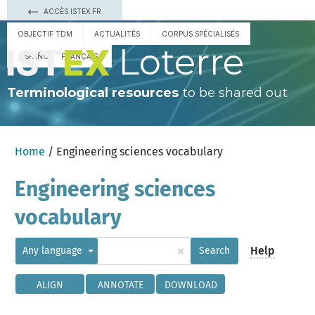
ACCÈS ISTEX.FR
OBJECTIF TDM
ACTUALITÉS
CORPUS SPÉCIALISÉS
Loterre
ESPAÑOL
FRANÇAIS
Terminological resources
to be shared out
Home
/ Engineering sciences vocabulary
Engineering sciences
vocabulary
×
Help
Any language
Search
ALIGN
ANNOTATE
DOWNLOAD