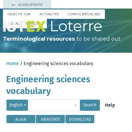
ACCÈS ISTEX.FR
OBJECTIF TDM
ACTUALITÉS
CORPUS SPÉCIALISÉS
Loterre
ESPAÑOL
FRANÇAIS
Terminological resources
to be shared out
Home
/ Engineering sciences vocabulary
Engineering sciences
vocabulary
×
Help
English
Search
ALIGN
ANNOTATE
DOWNLOAD