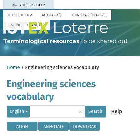
ACCÈS ISTEX.FR
OBJECTIF TDM
ACTUALITÉS
CORPUS SPÉCIALISÉS
Loterre
ESPAÑOL
FRANÇAIS
Terminological resources
to be shared out
Home
/ Engineering sciences vocabulary
Engineering sciences
vocabulary
×
Help
English
Search
ALIGN
ANNOTATE
DOWNLOAD