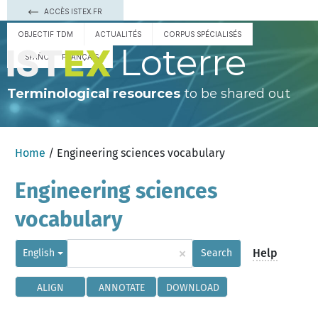
ACCÈS ISTEX.FR
OBJECTIF TDM
ACTUALITÉS
CORPUS SPÉCIALISÉS
Loterre
ESPAÑOL
FRANÇAIS
Terminological resources
to be shared out
Home
/ Engineering sciences vocabulary
Engineering sciences
vocabulary
×
Help
English
Search
ALIGN
ANNOTATE
DOWNLOAD