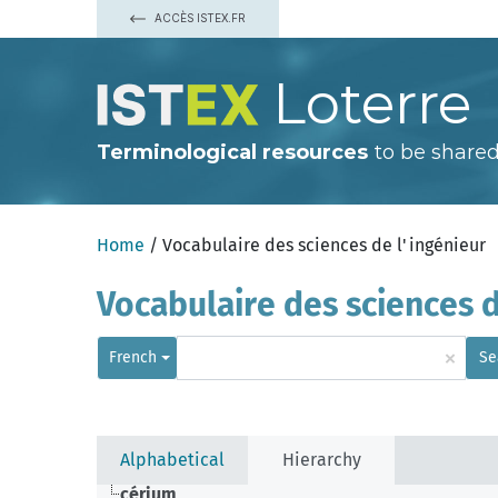
ACCÈS ISTEX.FR
Loterre
Terminological resources
to be shared
Home
/ Vocabulaire des sciences de l'ingénieur
Vocabulaire des sciences d
×
French
Se
Alphabetical
Hierarchy
cérium