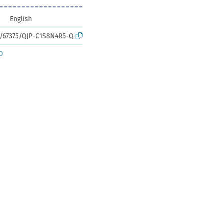
English
rk:/67375/QJP-C1S8N4R5-Q
D