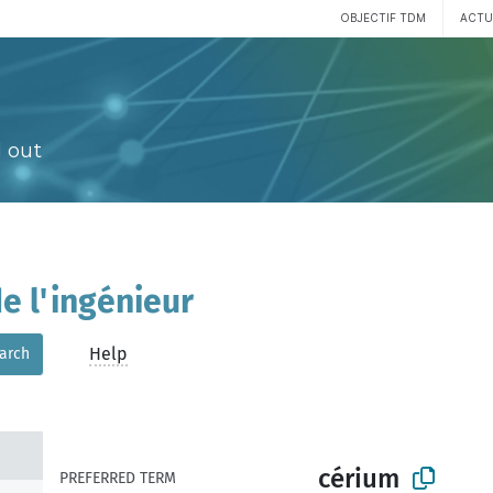
OBJECTIF TDM
ACTU
 out
e l'ingénieur
Help
arch
cérium
PREFERRED TERM