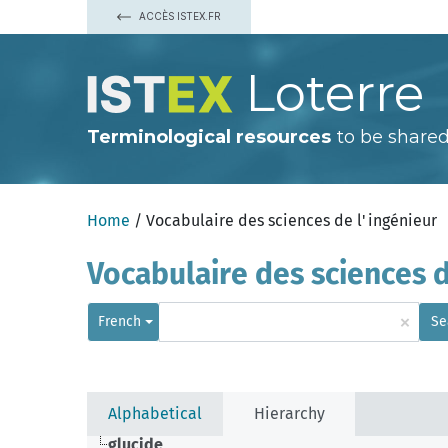
ACCÈS ISTEX.FR
Loterre
Terminological resources
to be shared
Home
/ Vocabulaire des sciences de l'ingénieur
Vocabulaire des sciences d
×
French
Se
Alphabetical
Hierarchy
glucide