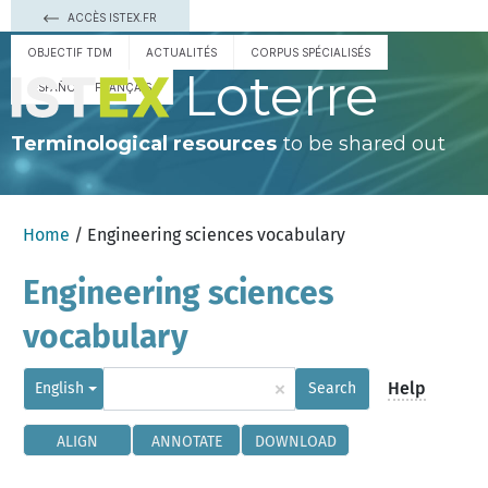
ACCÈS ISTEX.FR
OBJECTIF TDM
ACTUALITÉS
CORPUS SPÉCIALISÉS
Loterre
ESPAÑOL
FRANÇAIS
Terminological resources
to be shared out
Home
/ Engineering sciences vocabulary
Engineering sciences
vocabulary
×
Help
English
Search
ALIGN
ANNOTATE
DOWNLOAD