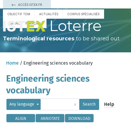
ACCÈS ISTEX.FR
OBJECTIF TDM
ACTUALITÉS
CORPUS SPÉCIALISÉS
Loterre
ESPAÑOL
FRANÇAIS
Terminological resources
to be shared out
Home
/ Engineering sciences vocabulary
Engineering sciences
vocabulary
×
Help
Any language
Search
ALIGN
ANNOTATE
DOWNLOAD