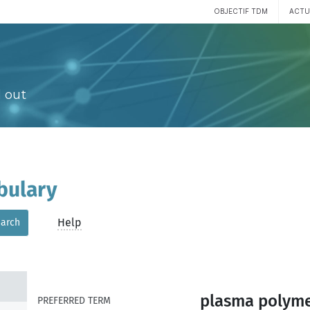
OBJECTIF TDM
ACTU
 out
bulary
Help
arch
plasma polyme
PREFERRED TERM