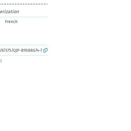
erization
French
k:/67375/QJP-B9S88G74-7
D