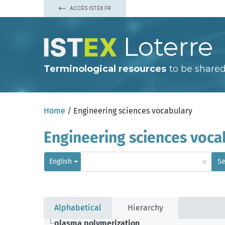
ACCÈS ISTEX.FR
Loterre
Terminological resources
to be shared
Home
/ Engineering sciences vocabulary
Engineering sciences voca
×
English
Se
Alphabetical
Hierarchy
plasma polymerization