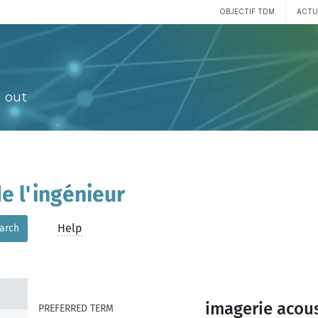
OBJECTIF TDM
ACTU
 out
e l'ingénieur
Help
arch
imagerie acou
PREFERRED TERM