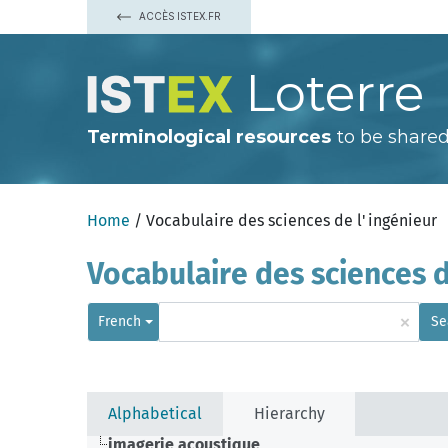
ACCÈS ISTEX.FR
Loterre
Terminological resources
to be shared
Home
/ Vocabulaire des sciences de l'ingénieur
Vocabulaire des sciences d
×
French
Se
Alphabetical
Hierarchy
imagerie acoustique