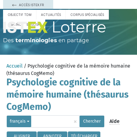
ACCÈS ISTEX.FR
OBJECTIF TDM
ACTUALITÉS
CORPUS SPÉCIALISÉS
Loterre
ESPAÑOL
ENGLISH
Des
terminologies
en partage
Accueil
/ Psychologie cognitive de la mémoire humaine
(thésaurus CogMemo)
Psychologie cognitive de la
mémoire humaine (thésaurus
CogMemo)
×
Aide
français
Chercher
ALIGNER
ANNOTER
TÉLÉCHARGER