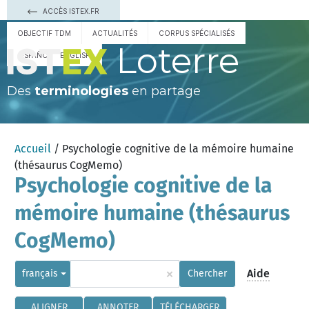
ACCÈS ISTEX.FR
OBJECTIF TDM
ACTUALITÉS
CORPUS SPÉCIALISÉS
Loterre
ESPAÑOL
ENGLISH
Des
terminologies
en partage
Accueil
/ Psychologie cognitive de la mémoire humaine
(thésaurus CogMemo)
Psychologie cognitive de la
mémoire humaine (thésaurus
CogMemo)
×
Aide
français
Chercher
ALIGNER
ANNOTER
TÉLÉCHARGER