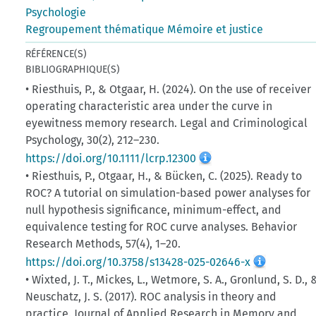
Psychologie
Regroupement thématique Mémoire et justice
RÉFÉRENCE(S)
BIBLIOGRAPHIQUE(S)
• Riesthuis, P., & Otgaar, H. (2024). On the use of receiver
operating characteristic area under the curve in
eyewitness memory research. Legal and Criminological
Psychology, 30(2), 212–230.
https://doi.org/10.1111/lcrp.12300
• Riesthuis, P., Otgaar, H., & Bücken, C. (2025). Ready to
ROC? A tutorial on simulation-based power analyses for
null hypothesis significance, minimum-effect, and
equivalence testing for ROC curve analyses. Behavior
Research Methods, 57(4), 1–20.
https://doi.org/10.3758/s13428-025-02646-x
• Wixted, J. T., Mickes, L., Wetmore, S. A., Gronlund, S. D., 
Neuschatz, J. S. (2017). ROC analysis in theory and
practice. Journal of Applied Research in Memory and