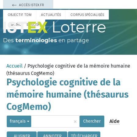
ACCÈS ISTEX.FR
OBJECTIF TDM
ACTUALITÉS
CORPUS SPÉCIALISÉS
Loterre
ESPAÑOL
ENGLISH
Des
terminologies
en partage
Accueil
/ Psychologie cognitive de la mémoire humaine
(thésaurus CogMemo)
Psychologie cognitive de la
mémoire humaine (thésaurus
CogMemo)
×
Aide
français
Chercher
ALIGNER
ANNOTER
TÉLÉCHARGER