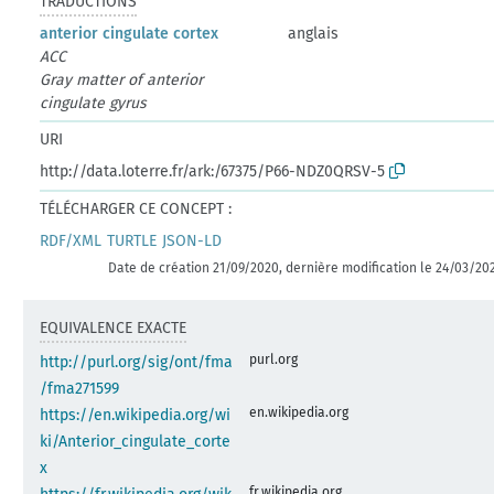
TRADUCTIONS
anterior cingulate cortex
anglais
ACC
Gray matter of anterior
cingulate gyrus
URI
http://data.loterre.fr/ark:/67375/P66-NDZ0QRSV-5
TÉLÉCHARGER CE CONCEPT :
RDF/XML
TURTLE
JSON-LD
Date de création 21/09/2020, dernière modification le 24/03/20
EQUIVALENCE EXACTE
purl.org
http://purl.org/sig/ont/fma
/fma271599
en.wikipedia.org
https://en.wikipedia.org/wi
ki/Anterior_cingulate_corte
x
fr.wikipedia.org