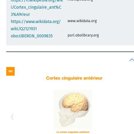
https://fr.wikipedia.org/wik
i/Cortex_cingulaire_ant%C
3%A9rieur
www.wikidata.org
https://www.wikidata.org/
wiki/Q2121931
purl.obolibrary.org
obo:UBERON_0009835