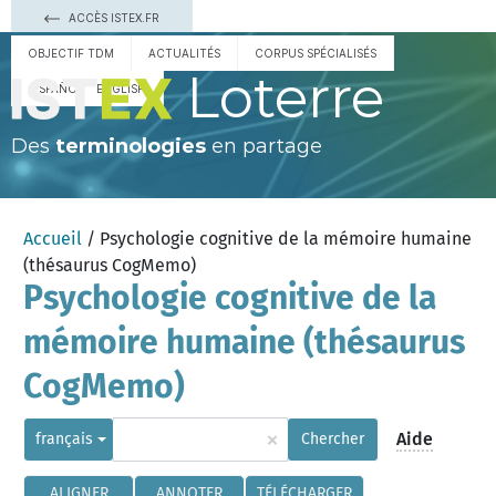
ACCÈS ISTEX.FR
OBJECTIF TDM
ACTUALITÉS
CORPUS SPÉCIALISÉS
Loterre
ESPAÑOL
ENGLISH
Des
terminologies
en partage
Accueil
/ Psychologie cognitive de la mémoire humaine
(thésaurus CogMemo)
Psychologie cognitive de la
mémoire humaine (thésaurus
CogMemo)
×
Aide
français
Chercher
ALIGNER
ANNOTER
TÉLÉCHARGER