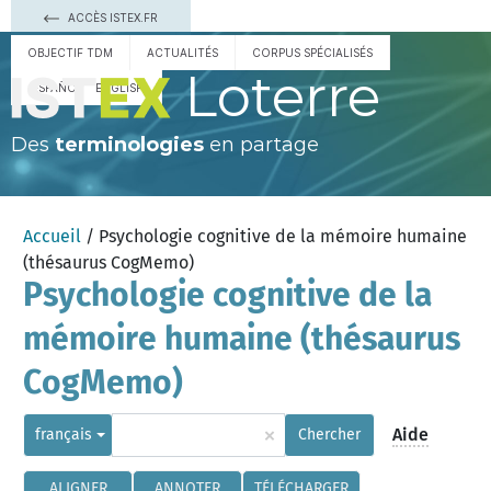
ACCÈS ISTEX.FR
OBJECTIF TDM
ACTUALITÉS
CORPUS SPÉCIALISÉS
Loterre
ESPAÑOL
ENGLISH
Des
terminologies
en partage
Accueil
/ Psychologie cognitive de la mémoire humaine
(thésaurus CogMemo)
Psychologie cognitive de la
mémoire humaine (thésaurus
CogMemo)
×
Aide
français
Chercher
ALIGNER
ANNOTER
TÉLÉCHARGER