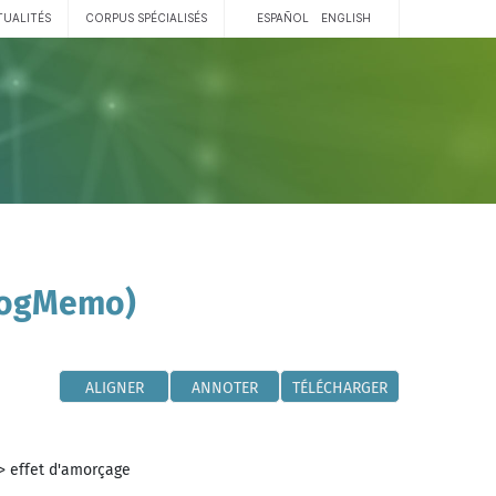
TUALITÉS
CORPUS SPÉCIALISÉS
ESPAÑOL
ENGLISH
 CogMemo)
ALIGNER
ANNOTER
TÉLÉCHARGER
>
effet d'amorçage