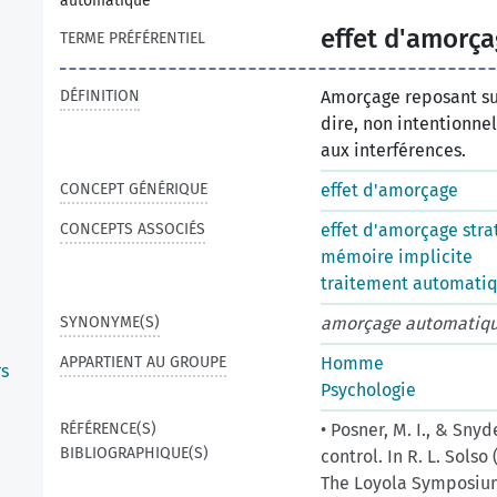
automatique
effet d'amorç
TERME PRÉFÉRENTIEL
DÉFINITION
Amorçage reposant su
dire, non intentionnel
aux interférences.
CONCEPT GÉNÉRIQUE
effet d'amorçage
CONCEPTS ASSOCIÉS
effet d'amorçage stra
mémoire implicite
traitement automati
SYNONYME(S)
amorçage automatiq
APPARTIENT AU GROUPE
Homme
rs
Psychologie
RÉFÉRENCE(S)
• Posner, M. I., & Snyd
BIBLIOGRAPHIQUE(S)
control. In R. L. Sols
The Loyola Symposium