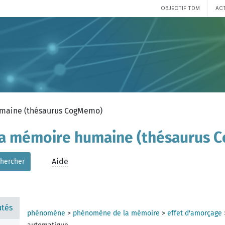
OBJECTIF TDM
AC
humaine (thésaurus CogMemo)
 la mémoire humaine (thésaurus
Aide
hercher
tés
phénomène
>
phénomène de la mémoire
>
effet d'amorçage