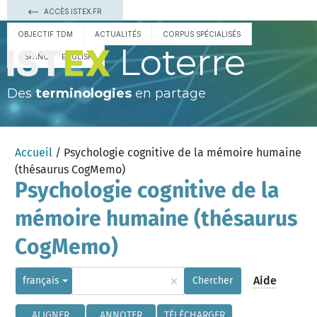
ACCÈS ISTEX.FR
OBJECTIF TDM
ACTUALITÉS
CORPUS SPÉCIALISÉS
Loterre
ESPAÑOL
ENGLISH
Des
terminologies
en partage
Accueil
/ Psychologie cognitive de la mémoire humaine
(thésaurus CogMemo)
Psychologie cognitive de la
mémoire humaine (thésaurus
CogMemo)
×
Aide
français
Chercher
ALIGNER
ANNOTER
TÉLÉCHARGER