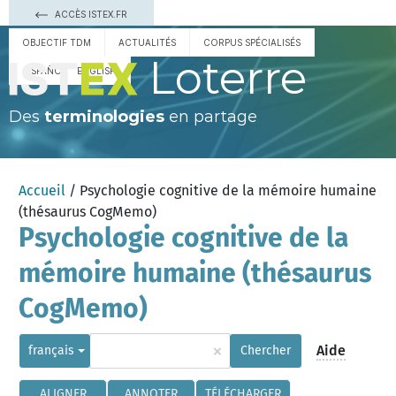
ACCÈS ISTEX.FR
OBJECTIF TDM
ACTUALITÉS
CORPUS SPÉCIALISÉS
Loterre
ESPAÑOL
ENGLISH
Des
terminologies
en partage
Accueil
/ Psychologie cognitive de la mémoire humaine
(thésaurus CogMemo)
Psychologie cognitive de la
mémoire humaine (thésaurus
CogMemo)
×
Aide
français
Chercher
ALIGNER
ANNOTER
TÉLÉCHARGER