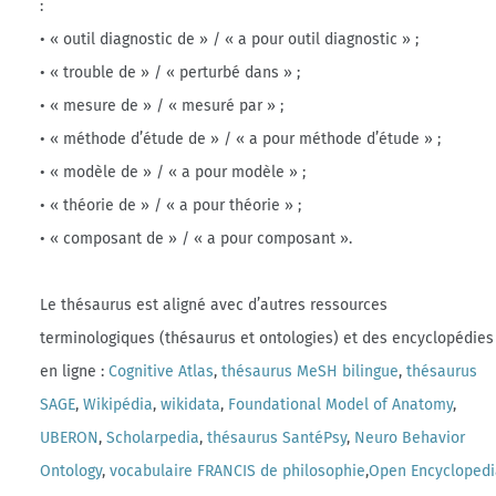
:
• « outil diagnostic de » / « a pour outil diagnostic » ;
• « trouble de » / « perturbé dans » ;
• « mesure de » / « mesuré par » ;
• « méthode d’étude de » / « a pour méthode d’étude » ;
• « modèle de » / « a pour modèle » ;
• « théorie de » / « a pour théorie » ;
• « composant de » / « a pour composant ».
Le thésaurus est aligné avec d’autres ressources
terminologiques (thésaurus et ontologies) et des encyclopédies
en ligne :
Cognitive Atlas
,
thésaurus MeSH bilingue
,
thésaurus
SAGE
,
Wikipédia
,
wikidata
,
Foundational Model of Anatomy
,
UBERON
,
Scholarpedia
,
thésaurus SantéPsy
,
Neuro Behavior
Ontology
,
vocabulaire FRANCIS de philosophie
,
Open Encycloped