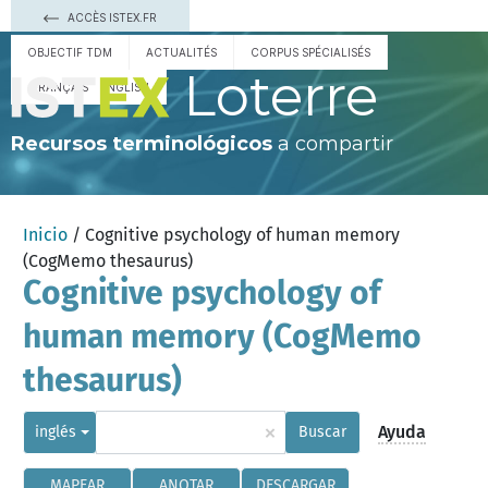
ACCÈS ISTEX.FR
OBJECTIF TDM
ACTUALITÉS
CORPUS SPÉCIALISÉS
Loterre
FRANÇAIS
ENGLISH
Recursos terminológicos
a compartir
Inicio
/ Cognitive psychology of human memory
(CogMemo thesaurus)
Cognitive psychology of
human memory (CogMemo
thesaurus)
×
Ayuda
inglés
Buscar
MAPEAR
ANOTAR
DESCARGAR