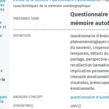
d'étude de la mémoire
>
questionnaire d'autoévaluation
>
Qu
ique
ves
caractéristiques de la mémoire autobiographique
ves
Questionnaire 
PREFERRED TERM
mémoire auto
e
e et
ne
DEFINITION
Questionnaire d’évalu
phénoménologiques de
du souvenir, croyance
temporels, détails du 
partage, perspective 
recollection (sensatio
ie
implication personne
intensité émotionnell
 la
viscérales, préoccupa
émotionnelle.
ques
BROADER CONCEPT
questionnaire d'auto
la
SYNONYM(S)
AMCQ