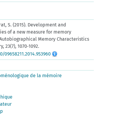
firat, S. (2015). Development and
ies of a new measure for memory
Autobiographical Memory Characteristics
, 23(7), 1070‑1092.
80/09658211.2014.953960
noménologique de la mémoire
phique
vateur
mp