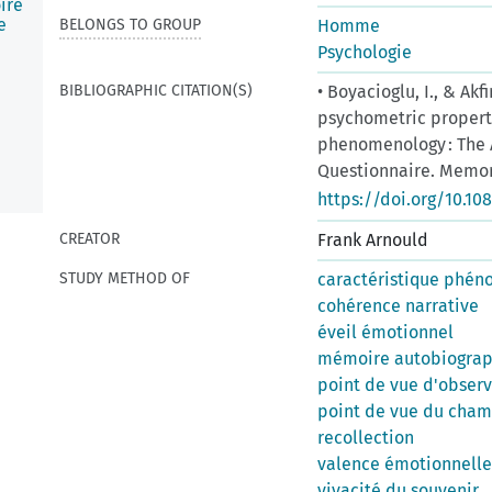
ire
e
BELONGS TO GROUP
Homme
Psychologie
BIBLIOGRAPHIC CITATION(S)
• Boyacioglu, I., & Ak
psychometric propert
phenomenology : The 
Questionnaire. Memory
https://doi.org/10.10
CREATOR
Frank Arnould
STUDY METHOD OF
caractéristique phé
cohérence narrative
éveil émotionnel
mémoire autobiogra
point de vue d'obser
point de vue du cha
recollection
valence émotionnelle
vivacité du souvenir