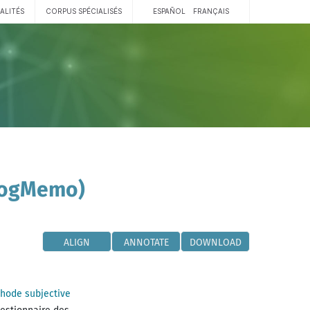
ALITÉS
CORPUS SPÉCIALISÉS
ESPAÑOL
FRANÇAIS
 CogMemo)
ALIGN
ANNOTATE
DOWNLOAD
hode subjective