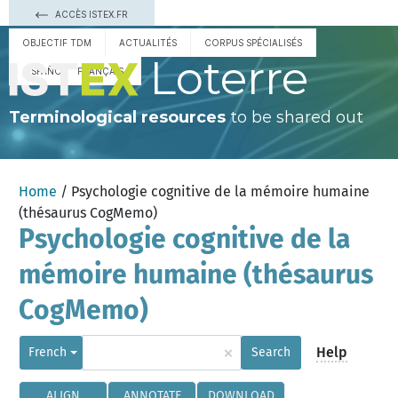
ACCÈS ISTEX.FR
OBJECTIF TDM
ACTUALITÉS
CORPUS SPÉCIALISÉS
Loterre
ESPAÑOL
FRANÇAIS
Terminological resources
to be shared out
Home
/ Psychologie cognitive de la mémoire humaine
(thésaurus CogMemo)
Psychologie cognitive de la
mémoire humaine (thésaurus
CogMemo)
×
Help
French
Search
ALIGN
ANNOTATE
DOWNLOAD