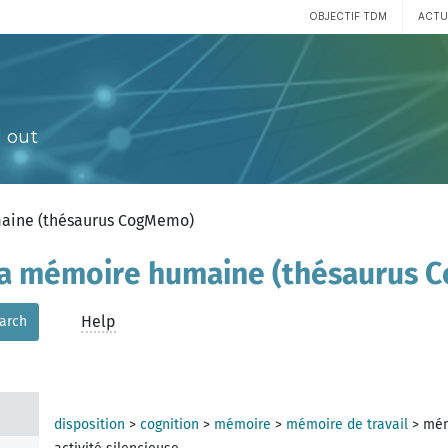
OBJECTIF TDM
ACTU
 out
maine (thésaurus CogMemo)
 la mémoire humaine (thésaurus
Help
arch
disposition
>
cognition
>
mémoire
>
mémoire de travail
>
mém