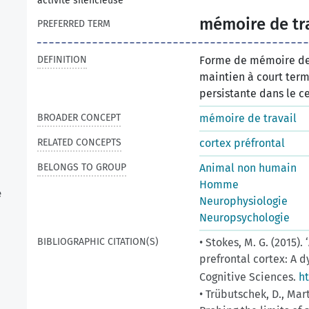
activité silencieuse
mémoire de tra
PREFERRED TERM
DEFINITION
Forme de mémoire de 
maintien à court term
persistante dans le c
BROADER CONCEPT
mémoire de travail
RELATED CONCEPTS
cortex préfrontal
BELONGS TO GROUP
Animal non humain
Homme
e
Neurophysiologie
Neuropsychologie
BIBLIOGRAPHIC CITATION(S)
• Stokes, M. G. (2015).
prefrontal cortex: A 
Cognitive Sciences.
ht
• Trübutschek, D., Mart