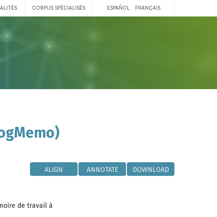
ALITÉS
CORPUS SPÉCIALISÉS
ESPAÑOL
FRANÇAIS
 CogMemo)
ALIGN
ANNOTATE
DOWNLOAD
oire de travail à