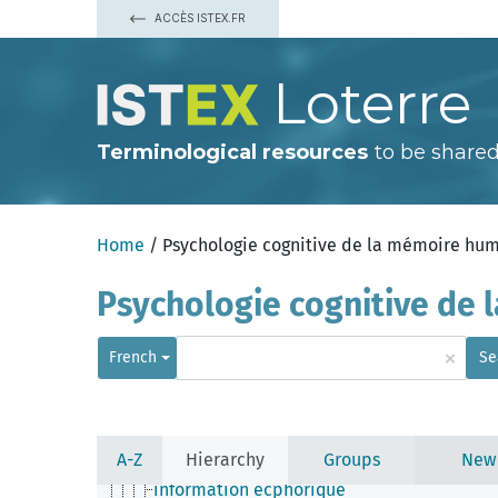
ACCÈS ISTEX.FR
Loterre
Terminological resources
to be shared
Home
/ Psychologie cognitive de la mémoire hu
disposition
affordance
cognition
Psychologie cognitive de
apprentissage
attention
émotion
×
French
Se
hyperphantasie
intelligence
langage
mémoire
discrimination mnémonique
A-Z
Hierarchy
Groups
New
engramme
information ecphorique