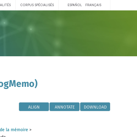
ALITÉS
CORPUS SPÉCIALISÉS
ESPAÑOL
FRANÇAIS
 CogMemo)
ALIGN
ANNOTATE
DOWNLOAD
de la mémoire
>