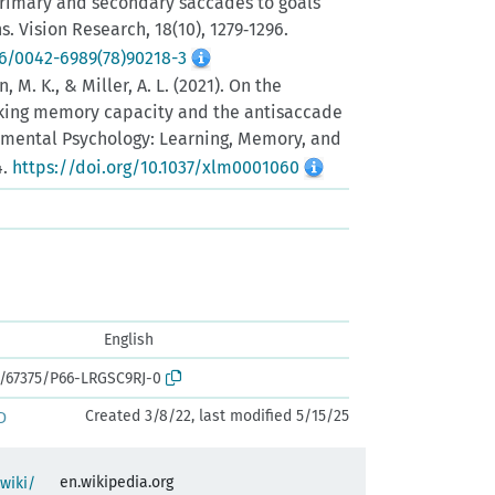
). Primary and secondary saccades to goals
s. Vision Research, 18(10), 1279‑1296.
16/0042-6989(78)90218-3
, M. K., & Miller, A. L. (2021). On the
king memory capacity and the antisaccade
rimental Psychology: Learning, Memory, and
4.
https://doi.org/10.1037/xlm0001060
English
k:/67375/P66-LRGSC9RJ-0
Created 3/8/22, last modified 5/15/25
D
en.wikipedia.org
/wiki/