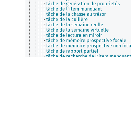
tâche de génération de propriétés
tâche de l'item manquant
tâche de la chasse au trésor
tâche de la cuillère
tâche de la semaine réelle
tâche de la semaine virtuelle
tâche de lecture en miroir
tâche de mémoire prospective focale
tâche de mémoire prospective non foca
tâche de rapport partiel
tâche de recherche de l'item manquan
tâche de reconstruction de l'ordre série
tâche de répétition de non-mots
tâche de reproduction continue
tâche de sondage catégoriel
tâche de temps de réaction de choix
tâche de temps de réaction sériel
tâche de temps de réaction simple
tâche de vérification de phrases
tâche de vérification de propriétés
tâche des pots tournants
tâche distractrice
tâche du distracteur épisodique
tâche du futur personnel
tâche du livre d’images