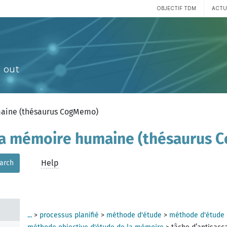
OBJECTIF TDM
ACTU
 out
tem
ste
maine (thésaurus CogMemo)
r
 la mémoire humaine (thésaurus
Help
arch
e de
els
...
>
processus planifié
>
méthode d'étude
>
méthode d'étude 