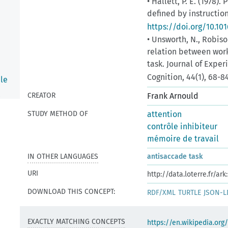
• Hallett, P. E. (1978
defined by instruction
https://doi.org/10.10
• Unsworth, N., Robison
relation between wor
task. Journal of Expe
Cognition, 44(1), 68-8
le
CREATOR
Frank Arnould
t
l
STUDY METHOD OF
attention
contrôle inhibiteur
mémoire de travail
IN OTHER LANGUAGES
antisaccade task
URI
http://data.loterre.fr/ar
DOWNLOAD THIS CONCEPT:
RDF/XML
TURTLE
JSON-L
EXACTLY MATCHING CONCEPTS
https://en.wikipedia.org