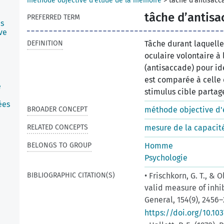
méthode objective d'étude de la mémoire
>
tâche d’antisacc
tâche d’antisa
PREFERRED TERM
us
ve
DEFINITION
Tâche durant laquelle
oculaire volontaire à 
(antisaccade) pour ide
est comparée à celle 
e
stimulus cible partag
ées
BROADER CONCEPT
méthode objective d'
RELATED CONCEPTS
mesure de la capacit
BELONGS TO GROUP
Homme
Psychologie
BIBLIOGRAPHIC CITATION(S)
• Frischkorn, G. T., & 
valid measure of inhi
General, 154(9), 2456–
https://doi.org/10.1